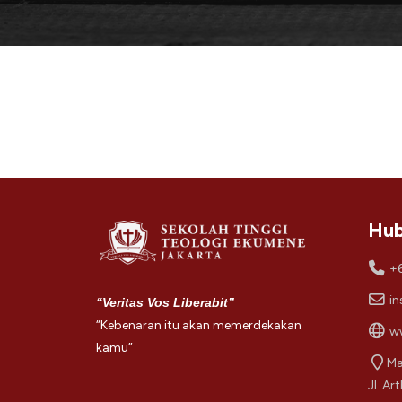
Hub
+
in
“Veritas Vos Liberabit”
“Kebenaran itu akan memerdekakan
ww
kamu”
Ma
Jl. Ar