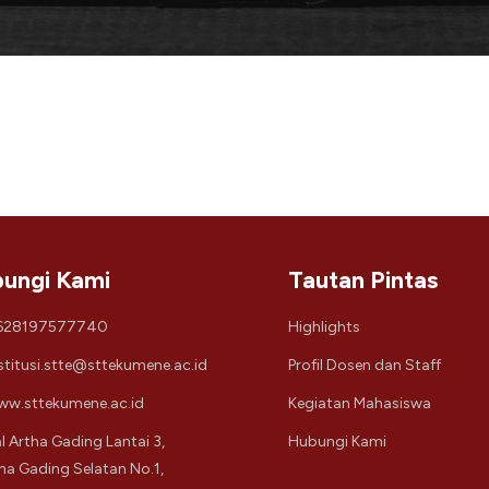
ungi Kami
Tautan Pintas
628197577740
Highlights
stitusi.stte@sttekumene.ac.id
Profil Dosen dan Staff
w.sttekumene.ac.id
Kegiatan Mahasiswa
l Artha Gading Lantai 3,
Hubungi Kami
tha Gading Selatan No.1,