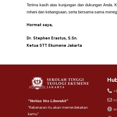
Terima kasih atas kunjungan dan dukungan Anda. 
rohani dan kebangsaan, serta bersama-sama menegak
Hormat saya,
Dr. Stephen Erastus, S.Sn.
Ketua STT Ekumene Jakarta
Hub
+
in
“Veritas Vos Liberabit”
“Kebenaran itu akan memerdekakan
ww
kamu”