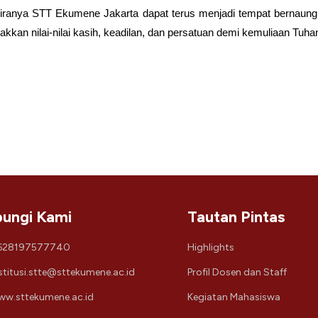
Kiranya STT Ekumene Jakarta dapat terus menjadi tempat bernaun
kan nilai-nilai kasih, keadilan, dan persatuan demi kemuliaan Tuh
ungi Kami
Tautan Pintas
628197577740
Highlights
stitusi.stte@sttekumene.ac.id
Profil Dosen dan Staff
w.sttekumene.ac.id
Kegiatan Mahasiswa