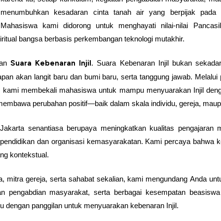
menumbuhkan kesadaran cinta tanah air yang berpijak pada k
Mahasiswa kami didorong untuk menghayati nilai-nilai Pancasi
iritual bangsa berbasis perkembangan teknologi mutakhir.
kan
Suara Kebenaran Injil.
Suara Kebenaran Injil bukan sekadar
rapan akan langit baru dan bumi baru, serta tanggung jawab. Melalui 
if, kami membekali mahasiswa untuk mampu menyuarakan Injil denga
k membawa perubahan positif—baik dalam skala individu, gereja, mau
karta senantiasa berupaya meningkatkan kualitas pengajaran mela
pendidikan dan organisasi kemasyarakatan. Kami percaya bahwa k
g kontekstual.
 mitra gereja, serta sahabat sekalian, kami mengundang Anda untuk 
iatan pengabdian masyarakat, serta berbagai kesempatan beasi
du dengan panggilan untuk menyuarakan kebenaran Injil.