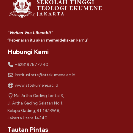
“Veritas Vos Liberabit”
“Kebenaran itu akan memerdekakan kamu”
Hubungi Kami
+628197577740
institusi.stte@sttekumene.ac.id
www.sttekumene.ac.id
Mal Artha Gading Lantai 3,
Jl. Artha Gading Selatan No.1,
Kelapa Gading, RT 18/ RW 8,
Jakarta Utara 14240
Tautan Pintas