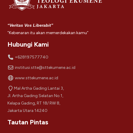
“Veritas Vos Liberabit”
“Kebenaran itu akan memerdekakan kamu”
Hubungi Kami
+628197577740
institusi.stte@sttekumene.ac.id
www.sttekumene.ac.id
Mal Artha Gading Lantai 3,
Jl. Artha Gading Selatan No.1,
Kelapa Gading, RT 18/ RW 8,
Jakarta Utara 14240
Tautan Pintas