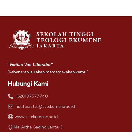
“Veritas Vos Liberabit”
“Kebenaran itu akan memerdekakan kamu”
Hubungi Kami
+628197577740
institusi.stte@sttekumene.ac.id
www.sttekumene.ac.id
Mal Artha Gading Lantai 3,