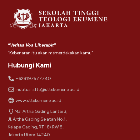
“Veritas Vos Liberabit”
“Kebenaran itu akan memerdekakan kamu”
Hubungi Kami
+628197577740
institusi.stte@sttekumene.ac.id
www.sttekumene.ac.id
Mal Artha Gading Lantai 3,
Jl. Artha Gading Selatan No.1,
Kelapa Gading, RT 18/ RW 8,
Jakarta Utara 14240