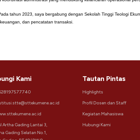
 Pada tahun 2023, saya bergabung dengan Sekolah Tinggi Teologi Ekume
keuangan, dan pencatatan transaksi.
ungi Kami
Tautan Pintas
628197577740
Highlights
stitusi.stte@sttekumene.ac.id
Profil Dosen dan Staff
w.sttekumene.ac.id
Kegiatan Mahasiswa
l Artha Gading Lantai 3,
Hubungi Kami
tha Gading Selatan No.1,