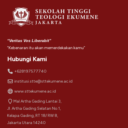
“Veritas Vos Liberabit”
“Kebenaran itu akan memerdekakan kamu”
Hubungi Kami
+628197577740
institusi.stte@sttekumene.ac.id
www.sttekumene.ac.id
Mal Artha Gading Lantai 3,
Jl. Artha Gading Selatan No.1,
Kelapa Gading, RT 18/ RW 8,
Jakarta Utara 14240