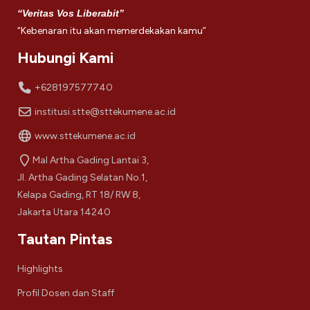
“Veritas Vos Liberabit”
“Kebenaran itu akan memerdekakan kamu”
Hubungi Kami
+628197577740
institusi.stte@sttekumene.ac.id
www.sttekumene.ac.id
Mal Artha Gading Lantai 3,
Jl. Artha Gading Selatan No.1,
Kelapa Gading, RT 18/ RW 8,
Jakarta Utara 14240
Tautan Pintas
Highlights
Profil Dosen dan Staff