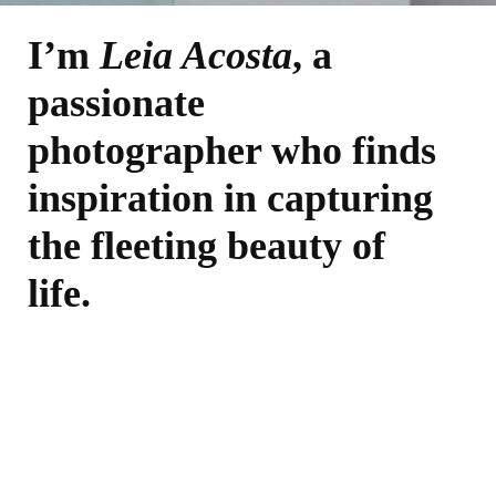
Ruang
Doa
I’m
Leia Acosta
, a
passionate
photographer who finds
inspiration in capturing
the fleeting beauty of
life.