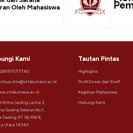
Pem
ran Oleh Mahasiswa
ungi Kami
Tautan Pintas
628197577740
Highlights
stitusi.stte@sttekumene.ac.id
Profil Dosen dan Staff
w.sttekumene.ac.id
Kegiatan Mahasiswa
l Artha Gading Lantai 3,
Hubungi Kami
tha Gading Selatan No.1,
a Gading, RT 18/ RW 8,
ta Utara 14240