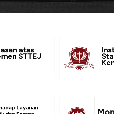
asan atas
Ins
emen STTEJ
Sta
Ke
rhadap Layanan
Mon
ik dan Sarana