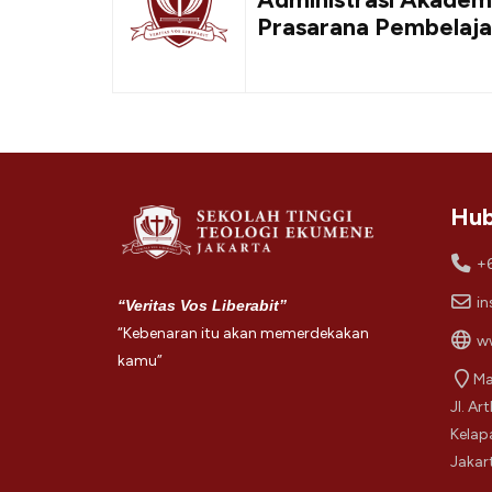
Prasarana Pembelaja
Hub
+
in
“Veritas Vos Liberabit”
“Kebenaran itu akan memerdekakan
ww
kamu”
Ma
Jl. Ar
Kelap
Jakar