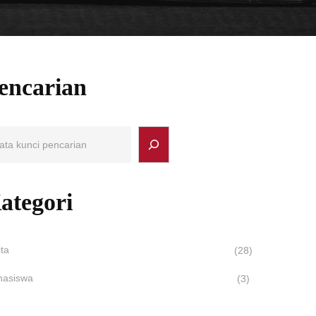
encarian
ategori
ita
(28)
asiswa
(3)