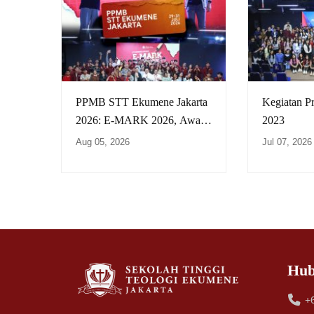
PPMB STT Ekumene Jakarta
Kegiatan P
2026: E-MARK 2026, Awal
2023
Perjalanan untuk
Aug 05, 2026
Jul 07, 2026
#MakeYourMark
Hub
+6