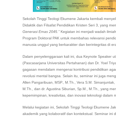
Sekolah Tinggi Teologi Ekumene Jakarta kembali meny
Didaktik dan Filsafat Pendidikan Kristen Seri 3, yang 
Generasi Emas 2045.”
Kegiatan ini menjadi wadah ilmia
Program Doktoral PAK untuk membahas relevansi pend
manusia unggul yang berkarakter dan berintegritas di era
Dalam penyelenggaraan kali ini, dua Keynote Speaker utama
(Pascasarjana Universitas Pertahanan) dan Dr. Yoel T
gagasan mendalam mengenai kontribusi pendidikan aga
revolusi mental bangsa. Selain itu, seminar ini juga me
Allen Pangaribuan, MSP., M.Th., Vera S.M. Simanjuntak, S
M.Th., dan dr. Agustina Siburian, Sp.M., M.Th., yang me
kepemimpinan, kreativitas, dan inovasi teknologi dala
Melalui kegiatan ini, Sekolah Tinggi Teologi Ekumen
akademik yang kolaboratif dan kontekstual. Seminar ini d