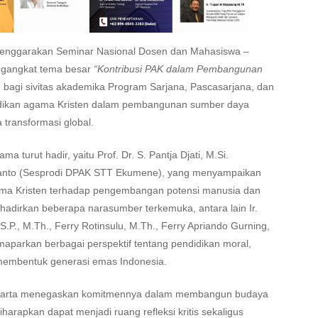
elenggarakan Seminar Nasional Dosen dan Mahasiswa –
mengangkat tema besar
“Kontribusi PAK dalam Pembangunan
h bagi sivitas akademika Program Sarjana, Pascasarjana, dan
idikan agama Kristen dalam pembangunan sumber daya
 transformasi global.
 turut hadir, yaitu Prof. Dr. S. Pantja Djati, M.Si.
riyanto (Sesprodi DPAK STT Ekumene), yang menyampaikan
ma Kristen terhadap pengembangan potensi manusia dan
nghadirkan beberapa narasumber terkemuka, antara lain Ir.
.P., M.Th., Ferry Rotinsulu, M.Th., Ferry Apriando Gurning,
maparkan berbagai perspektif tentang pendidikan moral,
m membentuk generasi emas Indonesia.
e Jakarta menegaskan komitmennya dalam membangun budaya
iharapkan dapat menjadi ruang refleksi kritis sekaligus