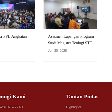
ra-PPL Angkatan
Asesmen Lapangan Program
Studi Magister Teologi STT
Ekumene Jakarta
Jun 30, 2026
ungi Kami
Tautan Pintas
28197577740
Highlights