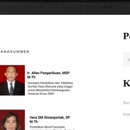
P
K
Ber
Mah