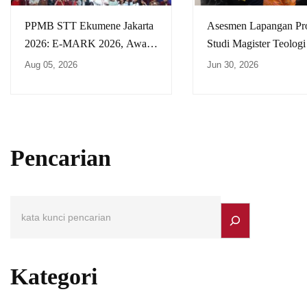
PPMB STT Ekumene Jakarta
Asesmen Lapangan Pr
2026: E-MARK 2026, Awal
Studi Magister Teolog
Perjalanan untuk
Ekumene Jakarta
Aug 05, 2026
Jun 30, 2026
#MakeYourMark
Pencarian
Kategori